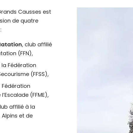
 Grands Causses est
usion de quatre
:
Natation
, club affilié
tation (FFN),
 à la Fédération
Secourisme (FFSS),
la Fédération
 l’Escalade (FFME),
club affilié à la
 Alpins et de