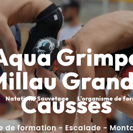
Aqua Grimp
illau Gran
Causses
Natation / Sauvetage
L'organisme de fo
e de formation - Escalade - Mont