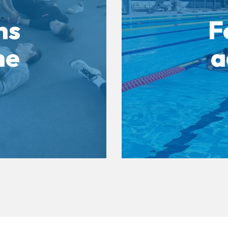
ns
F
me
a