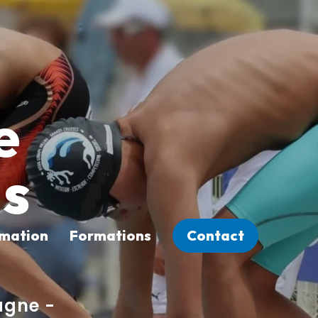
e
ds
rmation
Formations
Contact
agne -